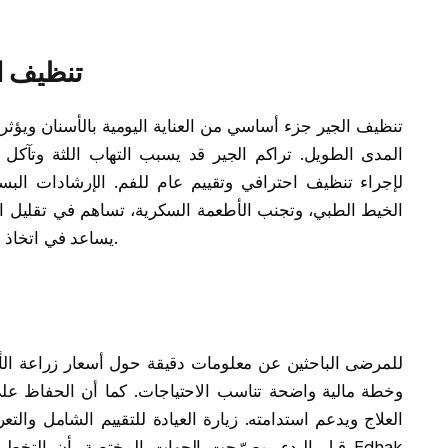
تنظيف ال
تنظيف الجير جزء أساسي من العناية اليومية بالأسنان ويؤث
المدى الطويل. تراكم الجير قد يسبب التهاب اللثة وتآك
لإجراء تنظيف احترافي وتقييم عام للفم. الإرشادات البس
الخيط الطبي، وتجنب الأطعمة السكرية، تساهم في تقليل المخ
يساعد في اتخاذ إجراء سريع وفعّال يحد من التكاليف المحتملة لاحقاً.
للمرضى الباحثين عن معلومات دقيقة حول أسعار زراعة الأس
وخطة مالية واضحة تناسب الاحتياجات. كما أن الحفاظ على
العلاج ويدعم استدامته. زيارة العيادة للتقييم الشامل وال
قبل البدء، وصرّحت الجهات المختصة بأن التخطيط ال