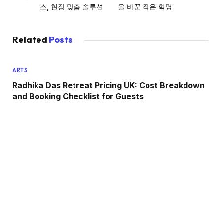
스, 현장 맞춤 솔루션
을 바꾼 작은 혁명
Related
Posts
ARTS
Radhika Das Retreat Pricing UK: Cost Breakdown
and Booking Checklist for Guests