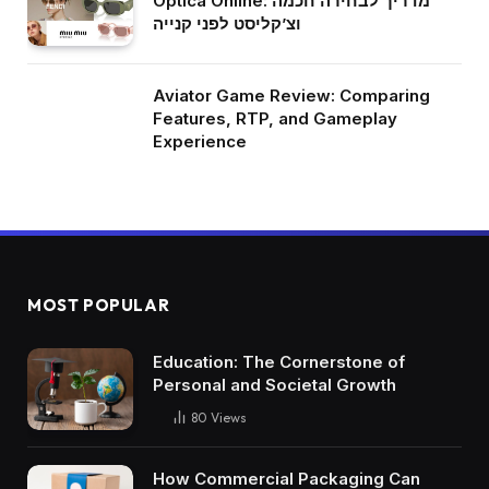
Optica Online: מדריך לבחירה חכמה
וצ’קליסט לפני קנייה
Aviator Game Review: Comparing
Features, RTP, and Gameplay
Experience
MOST POPULAR
Education: The Cornerstone of
Personal and Societal Growth
80
Views
How Commercial Packaging Can