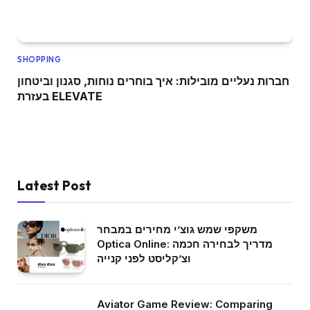
SHOPPING
חברות נעליים מובילות: איך בוחרים נוחות, סגנון וביטחון
בעזרת ELEVATE
Latest Post
משקפי שמש גוצ’י מחירים במבחר
Optica Online: מדריך לבחירה חכמה
וצ’קליסט לפני קנייה
Aviator Game Review: Comparing