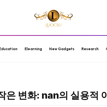
Education
Elearning
New Gadgets
Research
은 변화: nan의 실용적