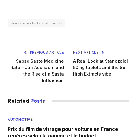
diebstahschutz wohnmobil
PREVIOUS ARTICLE
NEXT ARTICLE
Sabse Saste Medicine
A Real Look at Stanozolol
Rate – Jan Aushadhi and
50mg tablets and the So
the Rise of a Sasta
High Extracts vibe
Influencer
Related
Posts
AUTOMOTIVE
Prix du film de vitrage pour voiture en France :
repères selon la gamme et le budget