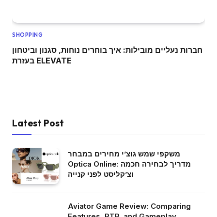
SHOPPING
חברות נעליים מובילות: איך בוחרים נוחות, סגנון וביטחון
בעזרת ELEVATE
Latest Post
משקפי שמש גוצ’י מחירים במבחר
Optica Online: מדריך לבחירה חכמה
וצ’קליסט לפני קנייה
Aviator Game Review: Comparing
Features, RTP, and Gameplay