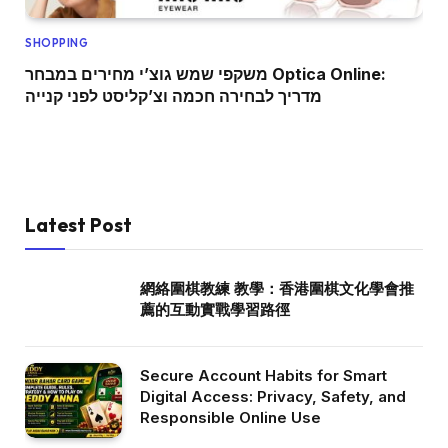
SHOPPING
משקפי שמש גוצ’י מחירים במבחר Optica Online:
מדריך לבחירה חכמה וצ’קליסט לפני קנייה
Latest Post
網絡圍棋教練 教學：香港圍棋文化學會推
薦的互動實戰學習路徑
Secure Account Habits for Smart
Digital Access: Privacy, Safety, and
Responsible Online Use